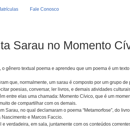
atrículas
Fale Conosco
ta Sarau no Momento Cív
, o gênero textual poema e aprendeu que um poema é um texto li
iram que, normalmente, um sarau é composto por um grupo de 
itar poesias, conversar, ler livros, e demais atividades culturai
s, têm entre elas uma chamada: Momento Cívico, que é um mom
 muito de compartilhar com os demais.
 Sarau, no qual declamaram o poema “Metamorfose”, do livro “
la Nascimento e Marcos Faccio.
l e verdadeira, em sala, juntamente com os conteúdos corrente