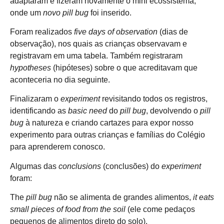
adaptaram e fizeram novamente o mini ecossistema,
onde um
novo pill bug
foi inserido.
Foram realizados
five
days of observation
(dias de
observação), nos quais as crianças observavam e
registravam em uma tabela. Também registraram
hypotheses
(hipóteses) sobre o que acreditavam que
aconteceria no dia seguinte.
Finalizaram o
experiment
revisitando todos os registros,
identificando as
basic need
do
pill bug
, devolvendo o
pill
bug
à natureza e criando cartazes para expor nosso
experimento para outras crianças e famílias do Colégio
para aprenderem conosco.
Algumas das
conclusions
(conclusões) do
experiment
foram:
The
pill bug
não se alimenta de grandes alimentos,
it eats
small pieces of food from the soil
(ele come pedaços
pequenos de alimentos direto do solo).