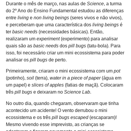
Durante o mês de março, nas aulas de
Science
, a turma
do 2º Ano do Ensino Fundamental estudou as diferenças
entre
living
e
non living beings
(seres vivos e não vivos),
e perceberam que uma característica dos
living beings
é
ter
basic needs
(necessidades básicas). Então,
realizaram um
experiment
(experimento) para analisar
quais são as
basic needs
dos
pill bugs
(tatu-bola). Para
isso, foi necessário criar um mini ecossistema para poder
analisar os
pill bugs
de perto.
Primeiramente, criaram o mini ecossistema com um
pot
(potinho),
soil
(terra),
water in a piece of paper
(água em
um papel) e
slices of apples
(fatias de maçã). Colocaram
três
pill bugs
e deixaram no
Science Lab
.
No outro dia, quando chegaram, observaram que tinha
acontecido um acidente! O vento derrubou o mini
ecossistema e os três
pill bugs escaped
(escaparam)!
Mesmo vivendo esse imprevisto, as crianças se