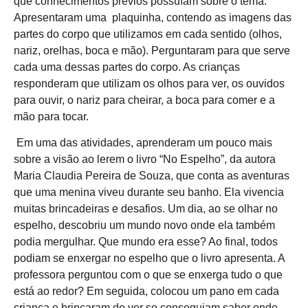
que conhecimentos prévios possuíam sobre o tema.
Apresentaram uma plaquinha, contendo as imagens das
partes do corpo que utilizamos em cada sentido (olhos,
nariz, orelhas, boca e mão). Perguntaram para que serve
cada uma dessas partes do corpo. As crianças
responderam que utilizam os olhos para ver, os ouvidos
para ouvir, o nariz para cheirar, a boca para comer e a
mão para tocar.
Em uma das atividades, aprenderam um pouco mais
sobre a visão ao lerem o livro “No Espelho”, da autora
Maria Claudia Pereira de Souza, que conta as aventuras
que uma menina viveu durante seu banho. Ela vivencia
muitas brincadeiras e desafios. Um dia, ao se olhar no
espelho, descobriu um mundo novo onde ela também
podia mergulhar. Que mundo era esse? Ao final, todos
podiam se enxergar no espelho que o livro apresenta. A
professora perguntou com o que se enxerga tudo o que
está ao redor? Em seguida, colocou um pano em cada
criança e brincaram de ver se conseguiam saber onde